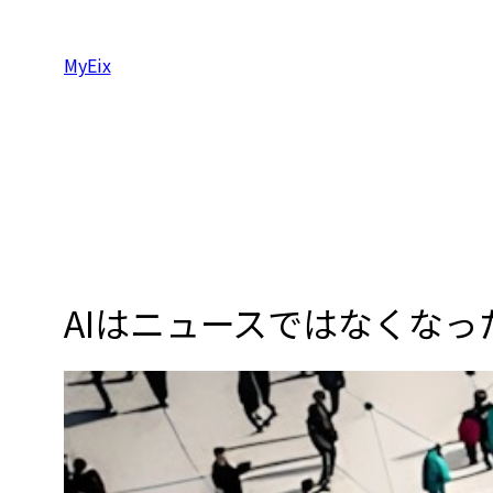
内
容
MyEix
を
ス
キ
ッ
プ
AIはニュースではなくなっ