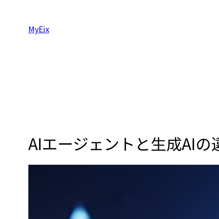
内
容
MyEix
を
ス
キ
ッ
プ
AIエージェントと生成AI